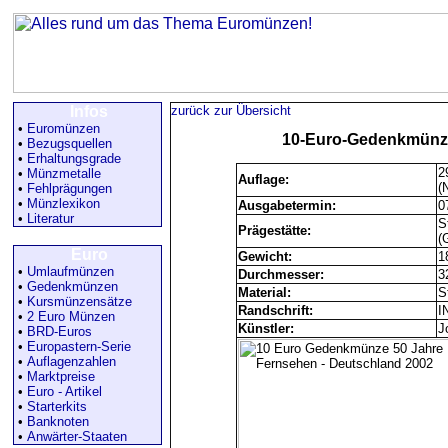
Infos
zurück zur Übersicht
•
Euromünzen
10-Euro-Gedenkmünze
•
Bezugsquellen
•
Erhaltungsgrade
2
•
Münzmetalle
Auflage:
(
•
Fehlprägungen
•
Münzlexikon
Ausgabetermin:
0
•
Literatur
S
Prägestätte:
(
Euro
Gewicht:
1
•
Umlaufmünzen
Durchmesser:
3
•
Gedenkmünzen
Material:
S
•
Kursmünzensätze
Randschrift:
I
•
2 Euro Münzen
Künstler:
J
•
BRD-Euros
•
Europastern-Serie
•
Auflagenzahlen
•
Marktpreise
•
Euro - Artikel
•
Starterkits
•
Banknoten
•
Anwärter-Staaten