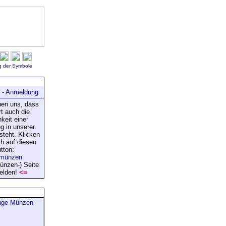
 der Symbole
ews
r - Anmeldung
uen uns, dass
rt auch die
keit einer
g in unserer
steht. Klicken
ch auf diesen
tton:
ünzen-) Seite
elden!
<=
eigen