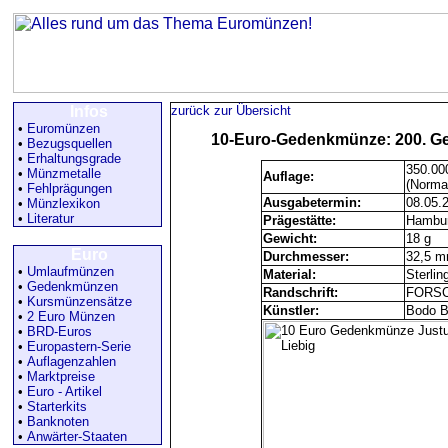
Infos
zurück zur Übersicht
•
Euromünzen
10-Euro-Gedenkmünze: 200. Ge
•
Bezugsquellen
•
Erhaltungsgrade
350.00
•
Münzmetalle
Auflage:
(Norma
•
Fehlprägungen
Ausgabetermin:
08.05.
•
Münzlexikon
•
Literatur
Prägestätte:
Hambur
Gewicht:
18 g
Euro
Durchmesser:
32,5 
•
Umlaufmünzen
Material:
Sterlin
•
Gedenkmünzen
Randschrift:
FORSC
•
Kursmünzensätze
Künstler:
Bodo B
•
2 Euro Münzen
•
BRD-Euros
•
Europastern-Serie
•
Auflagenzahlen
•
Marktpreise
•
Euro - Artikel
•
Starterkits
•
Banknoten
•
Anwärter-Staaten