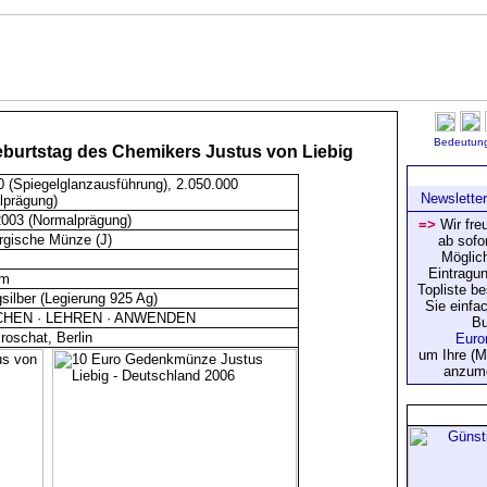
Bedeutung
burtstag des Chemikers Justus von Liebig
N
0 (Spiegelglanzausführung), 2.050.000
Newslette
lprägung)
2003 (Normalprägung)
=>
Wir fre
gische Münze (J)
ab sofo
Möglich
Eintragun
mm
Topliste be
gsilber (Legierung 925 Ag)
Sie einfa
HEN · LEHREN · ANWENDEN
Bu
roschat, Berlin
um Ihre (M
anzum
Anz