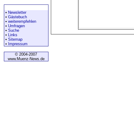
Diverses
•
Newsletter
•
Gästebuch
•
weiterempfehlen
•
Umfragen
•
Suche
•
Links
•
Sitemap
•
Impressum
© 2004-2007
www.Muenz-News.de