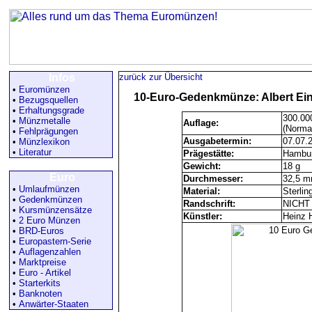
Infos
zurück zur Übersicht
•
Euromünzen
10-Euro-Gedenkmünze: Albert Einst
•
Bezugsquellen
•
Erhaltungsgrade
300.00
•
Münzmetalle
Auflage:
(Norma
•
Fehlprägungen
Ausgabetermin:
07.07.
•
Münzlexikon
•
Literatur
Prägestätte:
Hambur
Gewicht:
18 g
Euro
Durchmesser:
32,5 
•
Umlaufmünzen
Material:
Sterlin
•
Gedenkmünzen
Randschrift:
NICHT
•
Kursmünzensätze
Künstler:
Heinz 
•
2 Euro Münzen
•
BRD-Euros
•
Europastern-Serie
•
Auflagenzahlen
•
Marktpreise
•
Euro - Artikel
•
Starterkits
•
Banknoten
•
Anwärter-Staaten