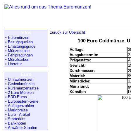
Infos
zurück zur Übersicht
•
Euromünzen
100
Euro
Goldmünze
: 
•
Bezugsquellen
•
Erhaltungsgrade
Auflage:
3
•
Münzmetalle
Ausgabetermin:
2
•
Fehlprägungen
•
Münzlexikon
Prägestätte:
A
•
Literatur
Gewicht:
1
Durchmesser:
2
Euro
Material:
9
•
Umlaufmünzen
Münzdicke:
1
•
Gedenkmünzen
Münzrand:
ge
•
Kursmünzensätze
Künstler:
D
•
2 Euro Münzen
•
BRD-Euros
•
Europastern-Serie
•
Auflagenzahlen
•
Marktpreise
•
Euro - Artikel
•
Starterkits
•
Banknoten
•
Anwärter-Staaten